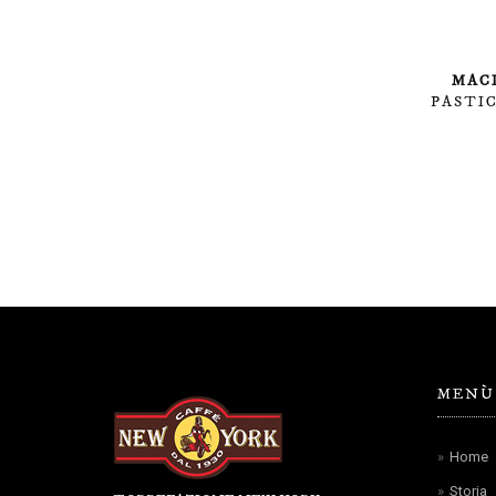
MAC
PASTI
MENÙ
Home
Storia