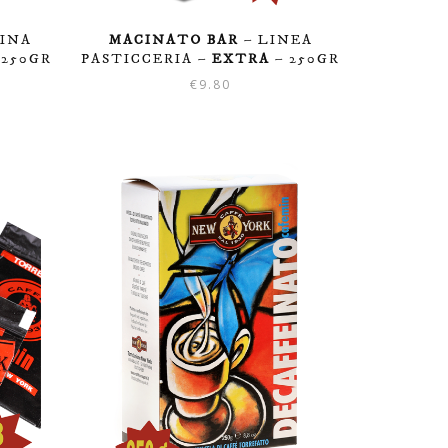
INA
MACINATO BAR
– LINEA
 250GR
PASTICCERIA –
EXTRA
– 250GR
€
9.80