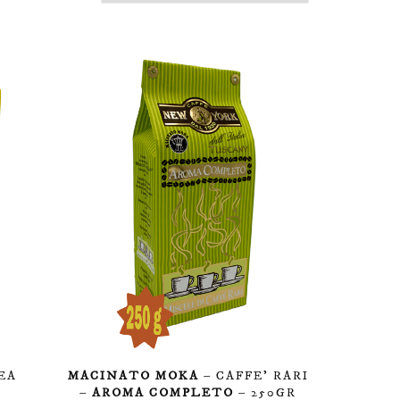
EA
MACINATO MOKA
– CAFFE’ RARI
R
–
AROMA COMPLETO
– 250GR