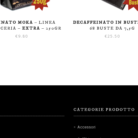
INATO MOKA
– LINEA
DECAFFEINATO IN BUST
CCERIA –
EXTRA
– 250GR
68 BUSTE DA 7,5G
€
9.80
€
25.50
CATEGORIE PRODOTTO
Accessori