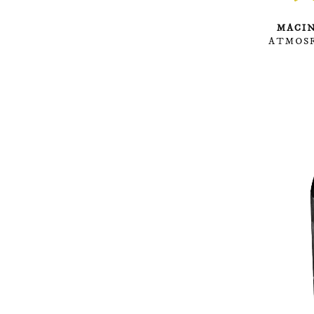
MACI
ATMOSF