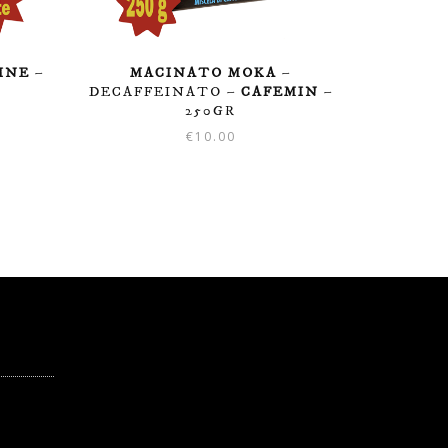
INE
–
MACINATO MOKA
–
DECAFFEINATO –
CAFEMIN
–
250GR
€
10.00