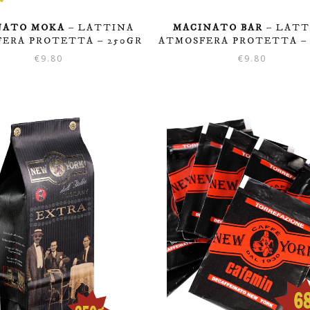
NATO MOKA
– LATTINA
MACINATO BAR
– LATT
ERA PROTETTA – 250GR
ATMOSFERA PROTETTA –
€
9.80
€
9.80