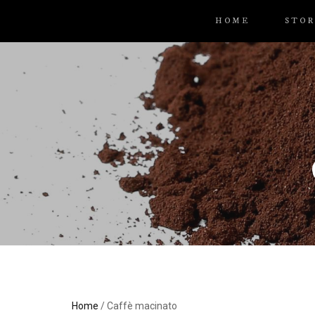
HOME
STOR
Home
/ Caffè macinato