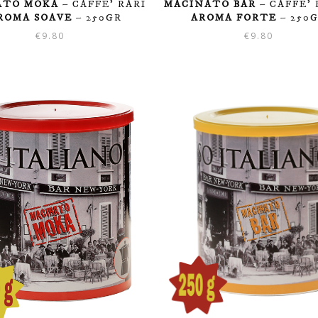
ATO MOKA
– CAFFE’ RARI
MACINATO BAR
– CAFFE’ 
ROMA SOAVE
– 250GR
AROMA FORTE
– 250
€
9.80
€
9.80