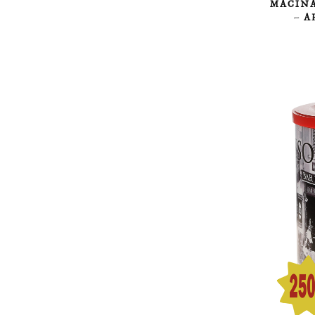
MACIN
–
A