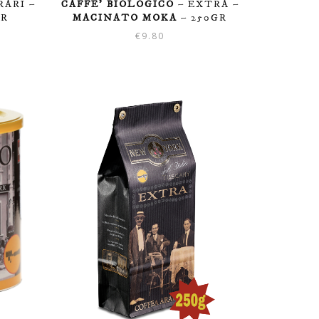
RARI –
CAFFE’ BIOLOGICO
– EXTRA –
GR
MACINATO MOKA
– 250GR
€
9.80