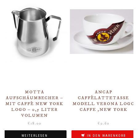
MOTTA
ANCAP
AUFSCHÄUMBECHER –
CAFFÈLATTETASSE
MIT CAFFÈ NEW YORK
MODELL VERONA LOGO
LOGO – 0,5 LITER
CAFFE ‚NEW YORK
VOLUMEN
€
18.00
€
9.60
WEITERLESEN
IN DEN WARENKORB