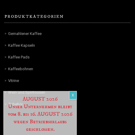
PRODUKTKATEGORIEN
Gemahlener Kaffee
Kaffee Kapseln
Kaffee Pads
Kaffeebohnen
Vitrine
Wein und Spiritousen
AUGUST 2026
Zubehör
Unser Unternehmen bleibt
vom 8. bis 16. AUGUST 2026
wegen Betriebsurlaubs
geschlossen.