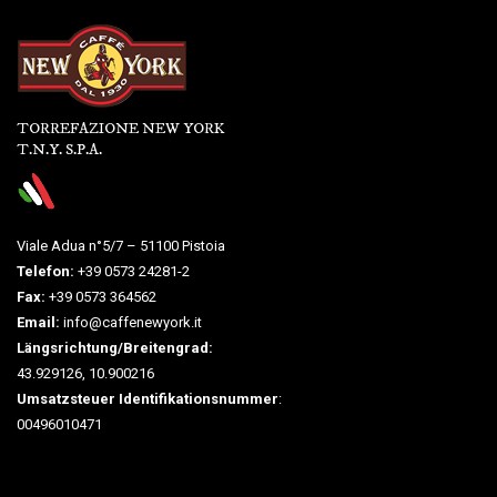
TORREFAZIONE NEW YORK
T.N.Y. S.P.A.
Viale Adua n°5/7 – 51100 Pistoia
Telefon:
+39 0573 24281-2
Fax:
+39 0573 364562
Email:
info@caffenewyork.it
Längsrichtung/Breitengrad:
43.929126, 10.900216
Umsatzsteuer Identifikationsnummer
:
00496010471