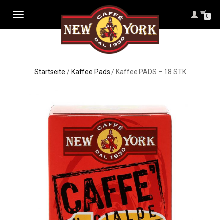
NAVIGATION
0
UMSCHALTEN
Startseite
/
Kaffee Pads
/ Kaffee PADS – 18 STK