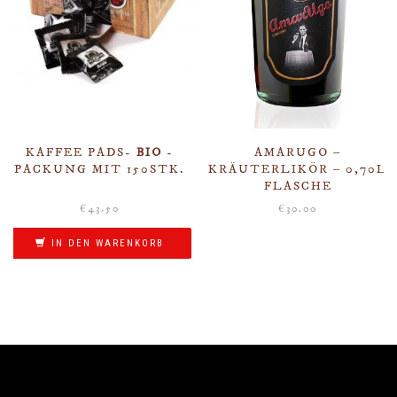
KAFFEE PADS-
BIO
-
AMARUGO –
PACKUNG MIT 150STK.
KRÄUTERLIKÖR – 0,70L
FLASCHE
€
43.50
€
30.00
IN DEN WARENKORB