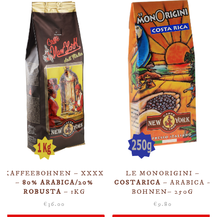
KAFFEEBOHNEN – XXXX
LE MONORIGINI –
–
80% ARABICA/20%
COSTARICA
– ARABICA –
ROBUSTA
– 1KG
BOHNEN– 250G
€
36.00
€
9.80