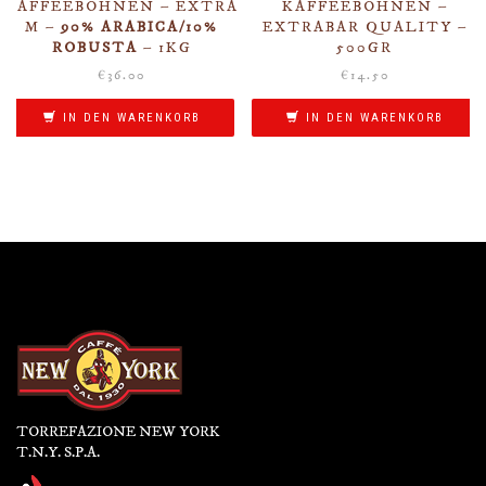
KAFFEEBOHNEN – EXTRA
KAFFEEBOHNEN –
M –
90% ARABICA/10%
EXTRABAR QUALITY –
ROBUSTA
– 1KG
500GR
€
36.00
€
14.50
IN DEN WARENKORB
IN DEN WARENKORB
TORREFAZIONE NEW YORK
T.N.Y. S.P.A.