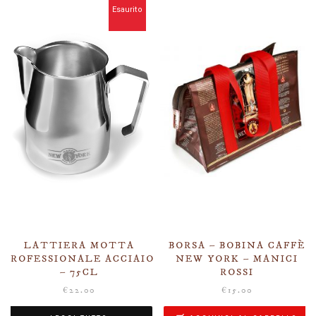
Esaurito
LATTIERA MOTTA
BORSA – BOBINA CAFFÈ
PROFESSIONALE ACCIAIO
NEW YORK – MANICI
– 75CL
ROSSI
€
22.00
€
15.00