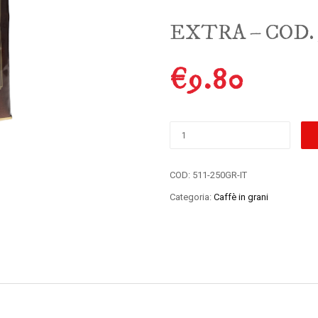
EXTRA – COD. 
€
9.80
COD:
511-250GR-IT
Categoria:
Caffè in grani