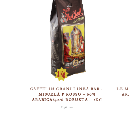
CAFFE’ IN GRANI LINEA BAR –
LE M
MISCELA P ROSSO – 60%
AR
ARABICA/40% ROBUSTA
– 1KG
€
36.00