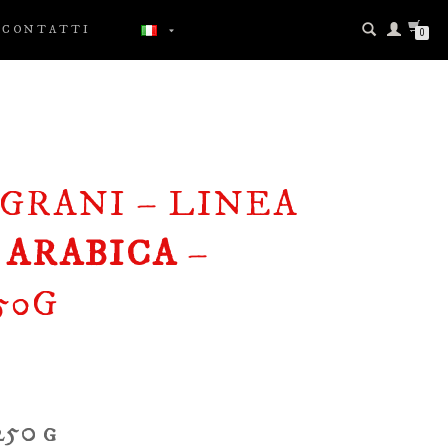
CONTATTI
0
 GRANI – LINEA
 ARABICA
–
50G
250 g