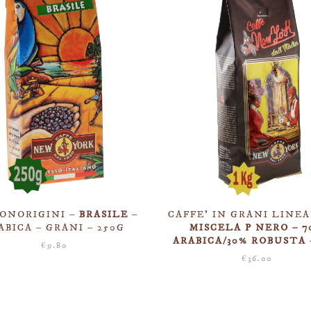
ONORIGINI –
BRASILE
–
CAFFE’ IN GRANI LINEA
ABICA – GRANI – 250G
MISCELA P NERO – 7
ARABICA/30% ROBUSTA
€
9.80
€
36.00