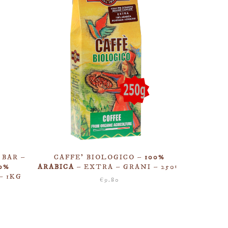
 BAR –
CAFFE’ BIOLOGICO –
100%
0%
ARABICA
– EXTRA – GRANI – 250G
– 1KG
€
9.80