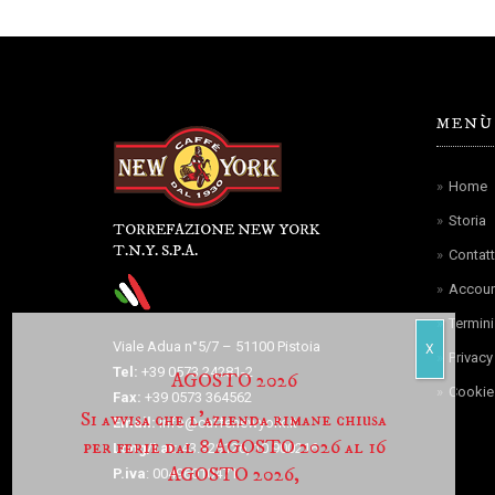
MENÙ
Home
Storia
TORREFAZIONE NEW YORK
T.N.Y. S.P.A.
Contatt
Accoun
Termini
Viale Adua n°5/7 – 51100 Pistoia
Privacy
Tel:
+39 0573 24281-2
AGOSTO 2026
Cookie 
Fax:
+39 0573 364562
Si avvisa che l’azienda rimane chiusa
Email:
info@caffenewyork.it
per ferie dal 8 AGOSTO 2026 al 16
Long/Lat:
43.929126, 10.900216
AGOSTO 2026,
P.iva
: 00496010471