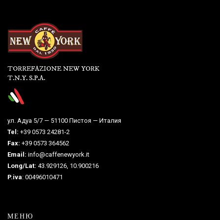
TORREFAZIONE NEW YORK
T.N.Y. S.P.A.
ул. Адуа 5/7 — 51100 Пистоя — Италия
Tel:
+39 0573 24281-2
Fax:
+39 0573 364562
Email:
info@caffenewyork.it
Long/Lat:
43.929126, 10.900216
P.iva
: 00496010471
МЕНЮ