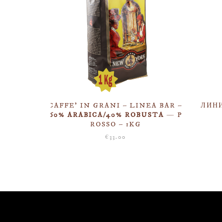
CAFFE’ IN GRANI – LINEA BAR –
ЛИН
60% ARABICA/40% ROBUSTA
— P
ROSSO – 1KG
€
33.00