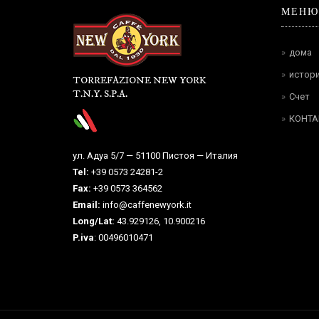
МЕНЮ
дома
истор
TORREFAZIONE NEW YORK
T.N.Y. S.P.A.
Счет
КОНТА
ул. Адуа 5/7 — 51100 Пистоя — Италия
Tel:
+39 0573 24281-2
Fax:
+39 0573 364562
Email:
info@caffenewyork.it
Long/Lat:
43.929126, 10.900216
P.iva
: 00496010471