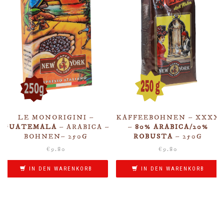
LE MONORIGINI –
KAFFEEBOHNEN – XXXX
GUATEMALA
– ARABICA –
–
80% ARABICA/20%
BOHNEN– 250G
ROBUSTA
– 250G
€
9.80
€
9.80
IN DEN WARENKORB
IN DEN WARENKORB