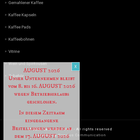
Gemahlener Kaffee
Kaffee Kapseln
Kaffee Pads
Kaffeebohnen
Vitrine
Wein und Spiritousen
AUGUST 2026
Zubehör
Unser Unternehmen bleibt
vom 8. bis 16. AUGUST 2026
wegen Betriebsurlaubs
geschlossen.
In diesem Zeitraum
eingegangene
Bestellungen werden ab
© 2026 Caffè New York - All rights reserved
dem 17. AUGUST 2026
powered by
Papyrus Communication