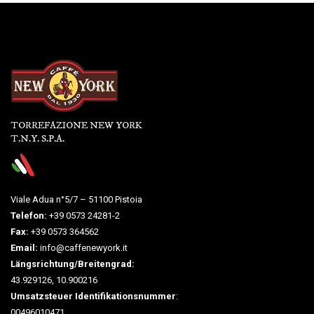
TORREFAZIONE NEW YORK
T.N.Y. S.P.A.
Viale Adua n°5/7 – 51100 Pistoia
Telefon:
+39 0573 24281-2
Fax:
+39 0573 364562
Email:
info@caffenewyork.it
Längsrichtung/Breitengrad:
43.929126, 10.900216
Umsatzsteuer Identifikationsnummer
:
00496010471