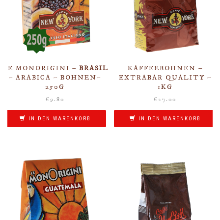
LE MONORIGINI –
BRASIL
KAFFEEBOHNEN –
– ARABICA – BOHNEN–
EXTRABAR QUALITY –
250G
1KG
€
9.80
€
27.00
IN DEN WARENKORB
IN DEN WARENKORB