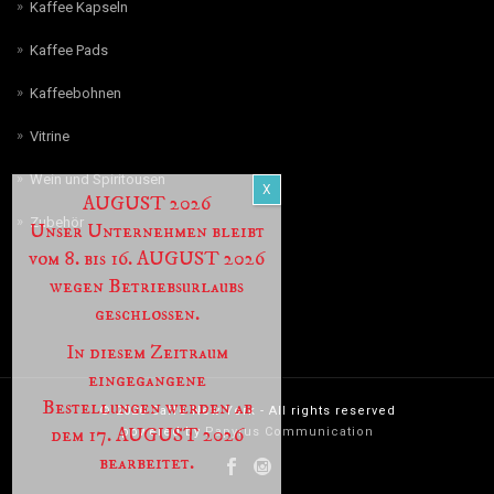
Kaffee Kapseln
Kaffee Pads
Kaffeebohnen
Vitrine
Wein und Spiritousen
AUGUST 2026
Zubehör
Unser Unternehmen bleibt
vom 8. bis 16. AUGUST 2026
wegen Betriebsurlaubs
geschlossen.
In diesem Zeitraum
eingegangene
Bestellungen werden ab
© 2026 Caffè New York - All rights reserved
dem 17. AUGUST 2026
powered by
Papyrus Communication
bearbeitet.