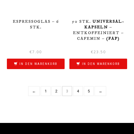
ESPRESSOGLAS – 6
50 STK.
UNIVERSAL-
STK.
KAPSELN
–
ENTKOFFEINIERT –
CAFEMIN –
(FAP)
€
7.00
€
23.50
IN DEN WARENKORB
IN DEN WARENKORB
←
1
2
3
4
5
→