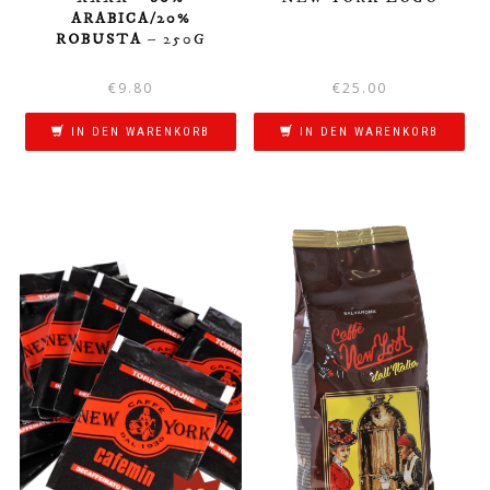
ARABICA/20%
ROBUSTA
– 250G
€
9.80
€
25.00
IN DEN WARENKORB
IN DEN WARENKORB