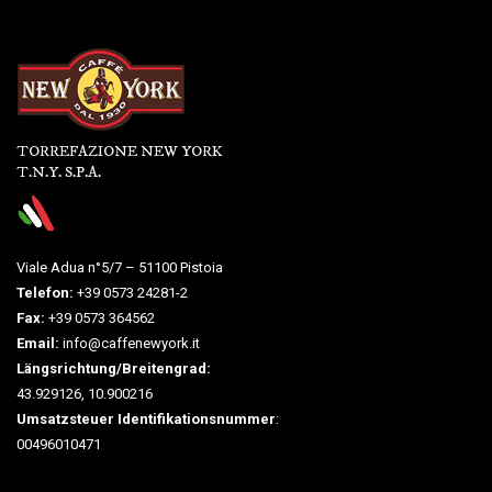
TORREFAZIONE NEW YORK
T.N.Y. S.P.A.
Viale Adua n°5/7 – 51100 Pistoia
Telefon:
+39 0573 24281-2
Fax:
+39 0573 364562
Email:
info@caffenewyork.it
Längsrichtung/Breitengrad:
43.929126, 10.900216
Umsatzsteuer Identifikationsnummer
:
00496010471