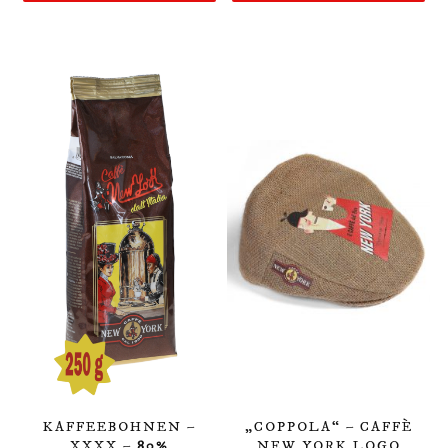
KAFFEEBOHNEN –
„COPPOLA“ – CAFFÈ
XXXX –
80%
NEW YORK LOGO