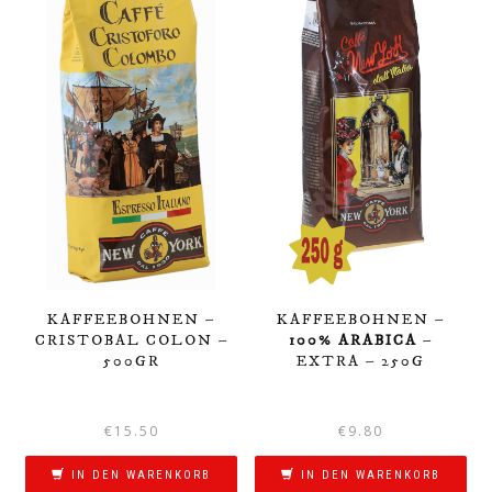
KAFFEEBOHNEN –
KAFFEEBOHNEN –
CRISTOBAL COLON –
100% ARABICA
–
500GR
EXTRA – 250G
€
15.50
€
9.80
IN DEN WARENKORB
IN DEN WARENKORB