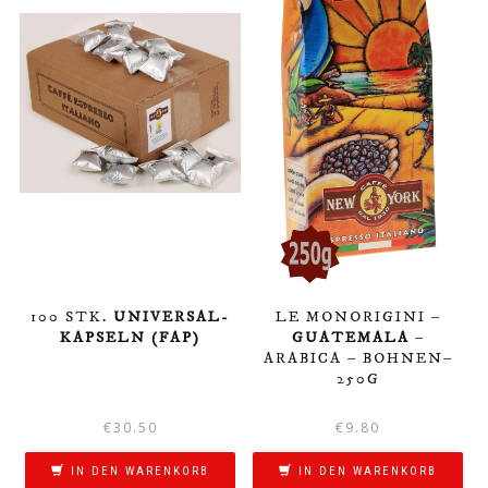
100 STK.
UNIVERSAL-
LE MONORIGINI –
KAPSELN (FAP)
GUATEMALA
–
ARABICA – BOHNEN–
250G
€
30.50
€
9.80
IN DEN WARENKORB
IN DEN WARENKORB