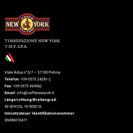
TORREFAZIONE NEW YORK
T.N.Y. S.P.A.
Viale Adua n°5/7 – 51100 Pistoia
Telefon:
+39 0573 24281-2
Fax:
+39 0573 364562
Email:
info@caffenewyork.it
Längsrichtung/Breitengrad:
43.929126, 10.900216
Umsatzsteuer Identifikationsnummer
:
00496010471