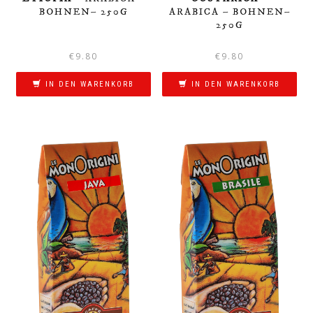
BOHNEN– 250G
ARABICA – BOHNEN–
250G
€
9.80
€
9.80
IN DEN WARENKORB
IN DEN WARENKORB