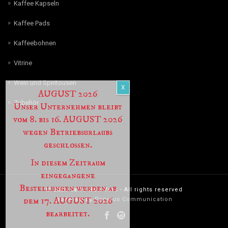
Kaffee Kapseln
Kaffee Pads
Kaffeebohnen
Vitrine
Wein und Spiritousen
AUGUST 2026
Zubehör
Unser Unternehmen bleibt
vom 8. bis 16. AUGUST 2026
wegen Betriebsurlaubs
geschlossen.
In diesem Zeitraum
eingegangene
Bestellungen werden ab
© 2026 Caffè New York - All rights reserved
dem 17. AUGUST 2026
powered by
Papyrus Communication
bearbeitet.